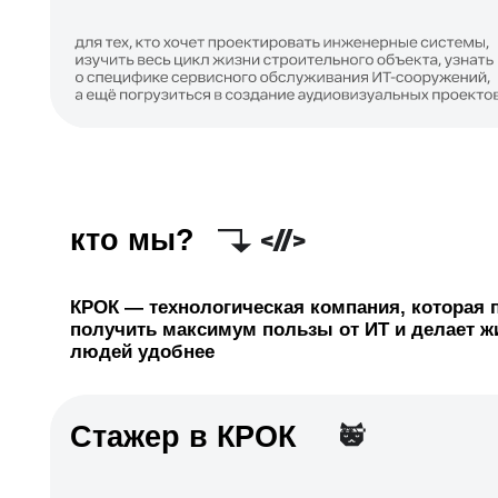
кто мы?
КРОК — технологическая компания, которая помога
получить максимум пользы от ИТ и делает жизни 
людей удобнее
Стажер в КРОК
стартовая позиция в компании. С первого дня ты с
частью команды и растешь по индивидуальному тр
// присоединяйся
школе и начни к
летом! :)