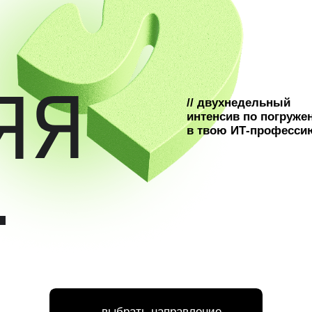
// двухнедельный
интенсив по погружению
в твою ИТ-профессию
выбрать направление