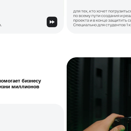
ет бизнесу
миллионов
тановишься
еку развития
 к Летней ИТ-
арьеру уже этим