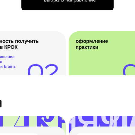
получить
оформление
К
практики