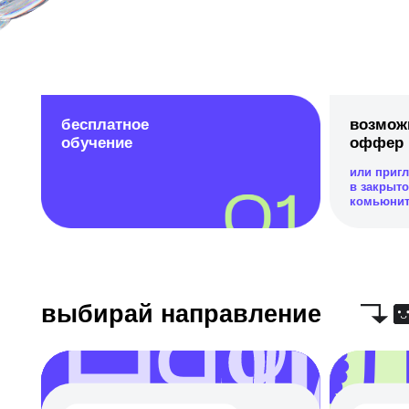
бесплатное
возможность 
обучение
оффер в КРО
или приглашение
в закрытое
комьюнити brainz
выбирай направление