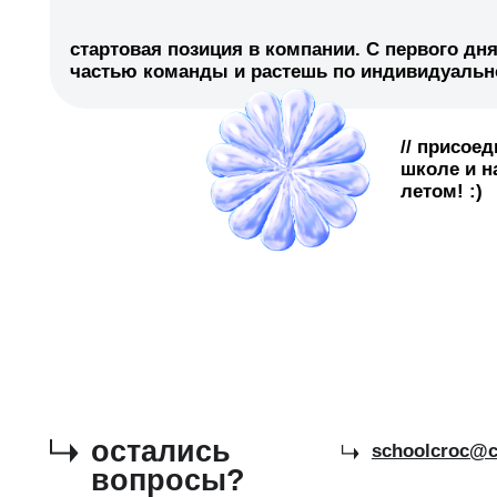
остались
schoolcroc@croc.ru
вопросы?
напиши нам на почту :)
© CROC 2009−2026.
политика конфиденциальности
все права защищены.