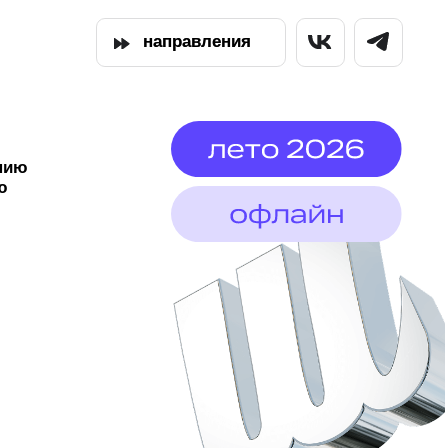
направления
направления